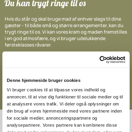
Du kan trygt ringe til os
Hvis du står og skal bruge mad af enhver slags til dine
gæster - til både små og større arrangementer, kan du
trygt ringe til os. Vi kan vores kram og maden fremstilles
i en god atmosfære, og vi bruger udelukkende
førsteklasses råvarer.
Vi har gjort det nemt for dig at invitere gæster. Du
dækker bordet, så kommer vi med maden til den aftalte
tid. Vi leverer til alle formål - både til store fester - til små
private sammenkomster. Hos Slagter Olsen er vi stolte
Denne hjemmeside bruger cookies
af at vores kunder kommer igen og igen, og gør altid
vores bedste for at du og dine gæster er tilfredse.
Vi bruger cookies til at tilpasse vores indhold og
annoncer, til at vise dig funktioner til sociale medier og til
at analysere vores trafik. Vi deler også oplysninger om
din brug af vores hjemmeside med vores partnere inden
for sociale medier, annonceringspartnere og
Vi har lavet rigtig god mad i over
analysepartnere. Vores partnere kan kombinere disse
data med andre oplysninger, du har givet dem, eller som